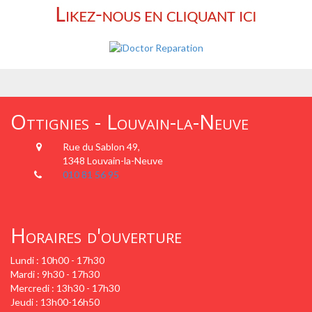
Ottignies - Louvain-la-Neuve
Rue du Sablon 49,
1348 Louvain-la-Neuve
010 81 56 95
Horaires d'ouverture
Lundi : 10h00 - 17h30
Mardi : 9h30 - 17h30
Mercredi : 13h30 - 17h30
Jeudi : 13h00-16h50