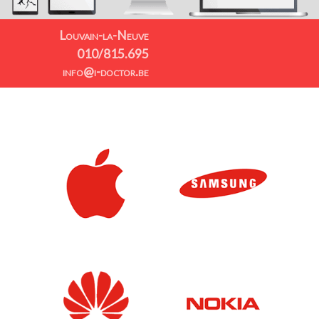
Louvain-la-Neuve
010/815.695
info@i-doctor.be