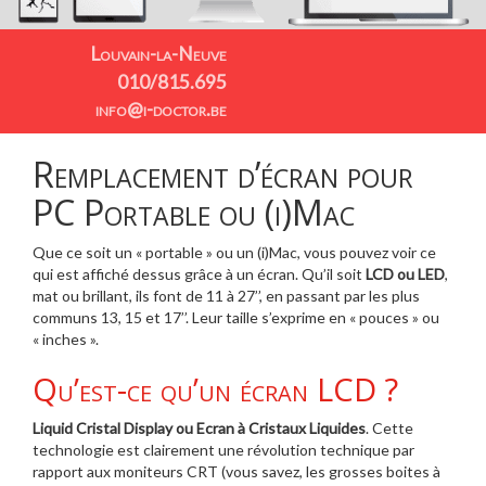
Louvain-la-Neuve
010/815.695
info@i-doctor.be
Remplacement d’écran pour
PC Portable ou (i)Mac
Que ce soit un « portable » ou un (i)Mac, vous pouvez voir ce
qui est affiché dessus grâce à un écran. Qu’il soit
LCD ou LED
,
mat ou brillant, ils font de 11 à 27’’, en passant par les plus
communs 13, 15 et 17’’. Leur taille s’exprime en « pouces » ou
« inches ».
Qu’est-ce qu’un écran LCD ?
Liquid Cristal Display ou Ecran à Cristaux Liquides
. Cette
technologie est clairement une révolution technique par
rapport aux moniteurs CRT (vous savez, les grosses boites à