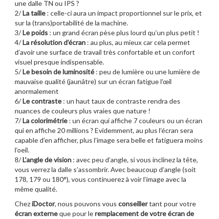
une dalle TN ou IPS ?
2/
La taille
: celle-ci aura un impact proportionnel sur le prix, et
sur la (trans)portabilité de la machine.
3/
Le poids
: un grand écran pèse plus lourd qu’un plus petit !
4/
La résolution d’écran
: au plus, au mieux car cela permet
d’avoir une surface de travail très confortable et un confort
visuel presque indispensable.
5/
Le besoin de luminosité
: peu de lumière ou une lumière de
mauvaise qualité (jaunâtre) sur un écran fatigue l’œil
anormalement
6/
Le contraste
: un haut taux de contraste rendra des
nuances de couleurs plus vraies que nature !
7/
La colorimétrie
: un écran qui affiche 7 couleurs ou un écran
qui en affiche 20 millions ? Evidemment, au plus l’écran sera
capable d’en afficher, plus l’image sera belle et fatiguera moins
l’oeil.
8/
L’angle de vision
: avec peu d’angle, si vous inclinez la tête,
vous verrez la dalle s’assombrir. Avec beaucoup d’angle (soit
178, 179 ou 180°), vous continuerez à voir l’image avec la
même qualité.
Chez
iDoctor
, nous pouvons vous
conseiller
tant pour votre
écran externe
que pour le
remplacement de votre écran de