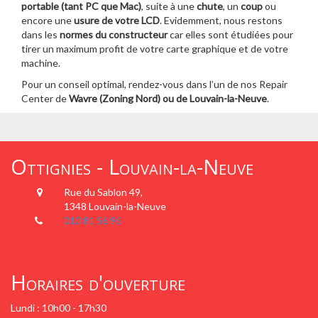
portable (tant PC que Mac)
, suite à une
chute
, un
coup
ou
encore une
usure de votre LCD
. Evidemment, nous restons
dans les
normes du constructeur
car elles sont étudiées pour
tirer un maximum profit de votre carte graphique et de votre
machine.
Pour un conseil optimal, rendez-vous dans l’un de nos Repair
Center de
Wavre (Zoning Nord) ou de Louvain-la-Neuve
.
Ottignies - Louvain-la-Neuve
Rue du Sablon 49,
1348 Louvain-la-Neuve
010 81 56 95
Horaires d'ouverture
Lundi : 10h00 - 17h30